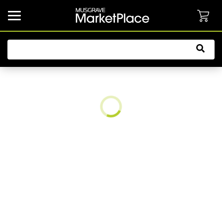
common.button.navbarCollapsed.text