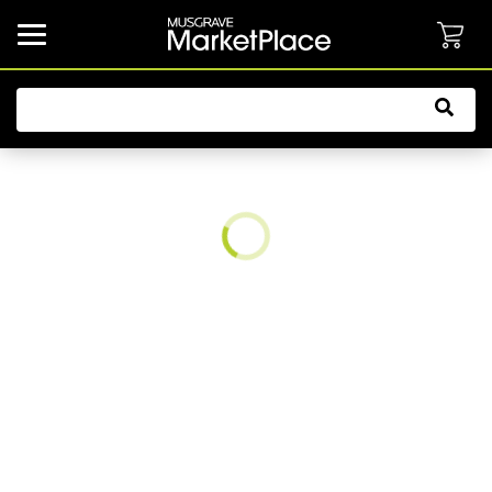
common.button.navbarCollapsed.text