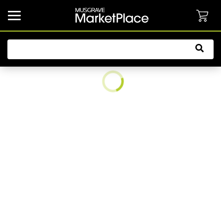
common.button.navbarCollapsed.text