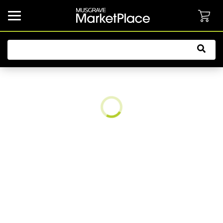
common.button.navbarCollapsed.text