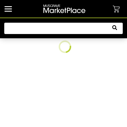
common.button.navbarCollapsed.text