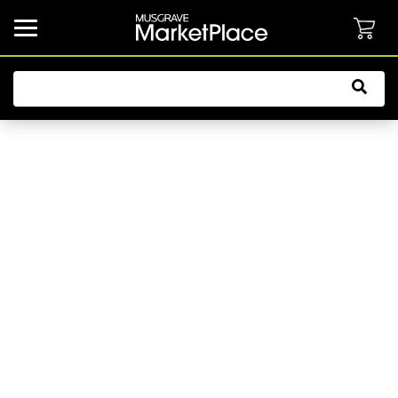
common.button.navbarCollapsed.text