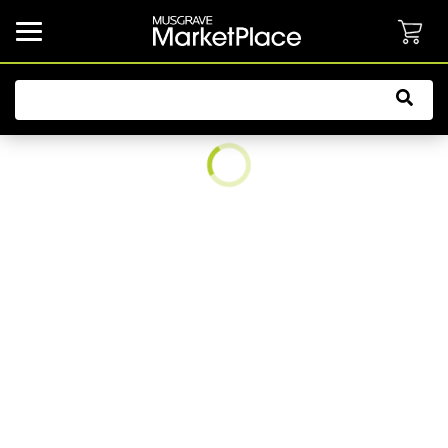
common.button.navbarCollapsed.text