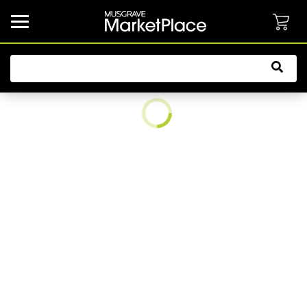
common.button.navbarCollapsed.text