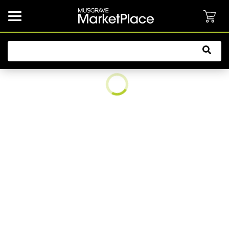
common.button.navbarCollapsed.text