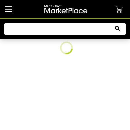
common.button.navbarCollapsed.text