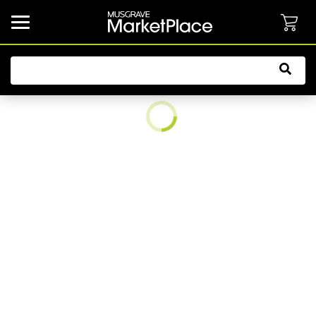
common.button.navbarCollapsed.text