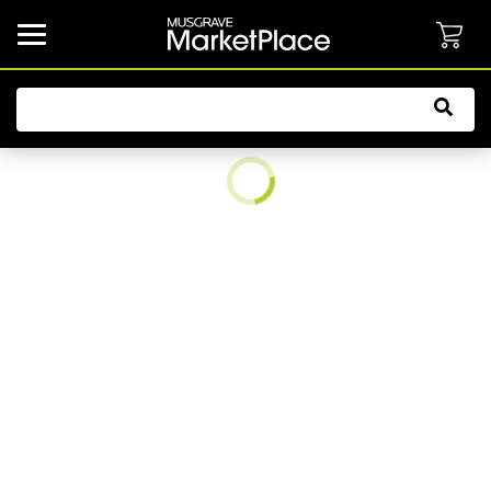
common.button.navbarCollapsed.text