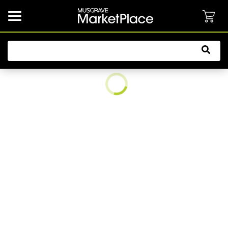
common.button.navbarCollapsed.text