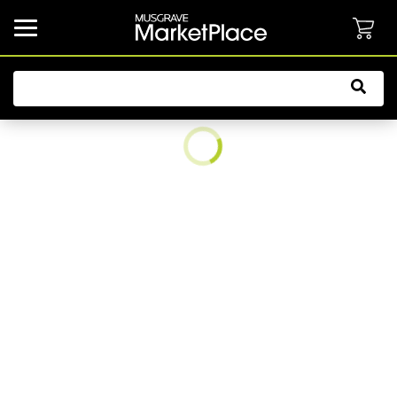
common.button.navbarCollapsed.text