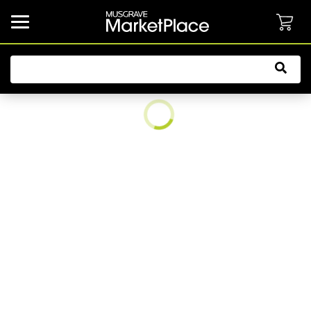
common.button.navbarCollapsed.text