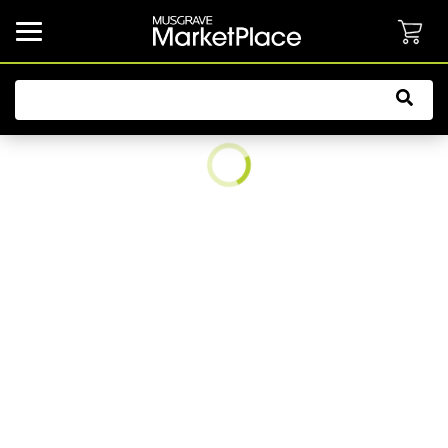
common.button.navbarCollapsed.text