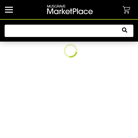
common.button.navbarCollapsed.text