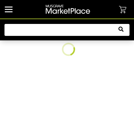
common.button.navbarCollapsed.text