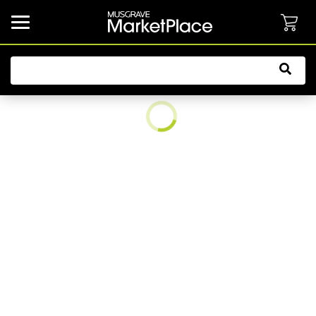
common.button.navbarCollapsed.text