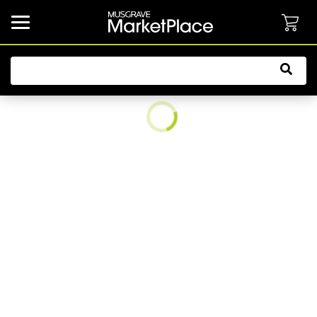
common.button.navbarCollapsed.text