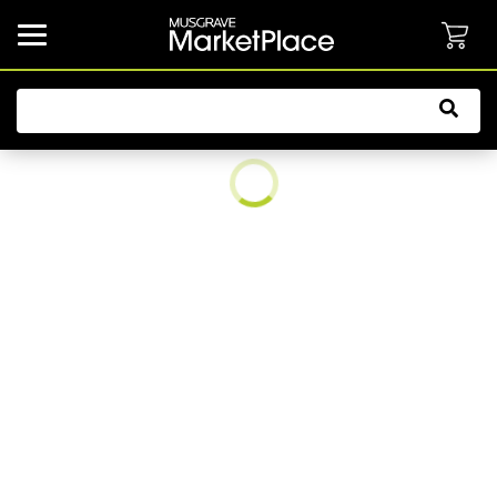
common.button.navbarCollapsed.text