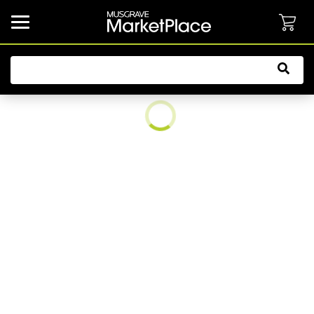
common.button.navbarCollapsed.text