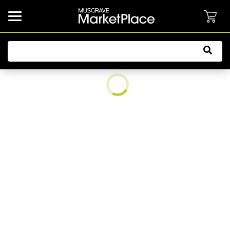
common.button.navbarCollapsed.text