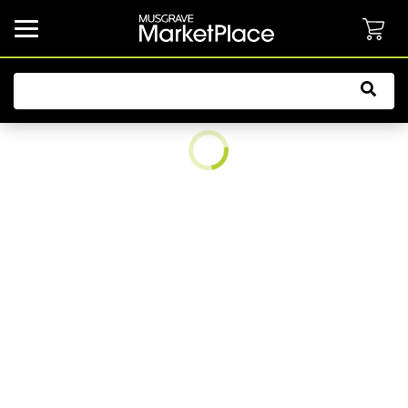
common.button.navbarCollapsed.text