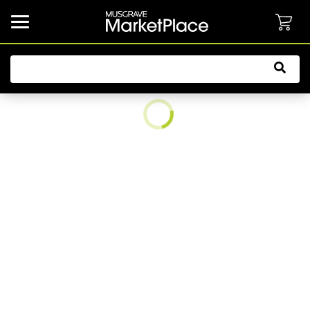
common.button.navbarCollapsed.text