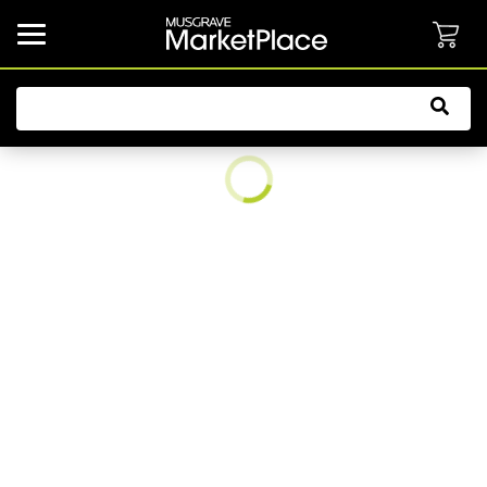
common.button.navbarCollapsed.text