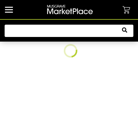
common.button.navbarCollapsed.text