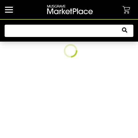
common.button.navbarCollapsed.text