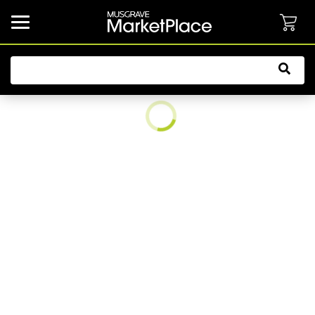
common.button.navbarCollapsed.text