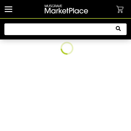
common.button.navbarCollapsed.text