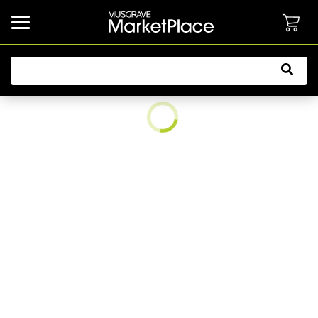
common.button.navbarCollapsed.text