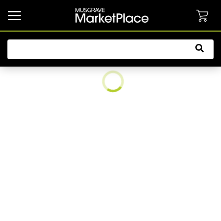
common.button.navbarCollapsed.text