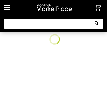
common.button.navbarCollapsed.text