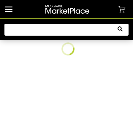
common.button.navbarCollapsed.text