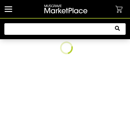
common.button.navbarCollapsed.text