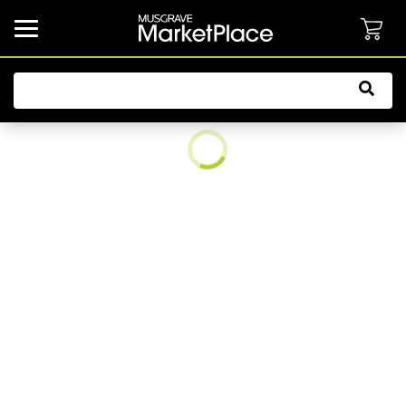
common.button.navbarCollapsed.text