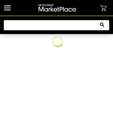
common.button.navbarCollapsed.text