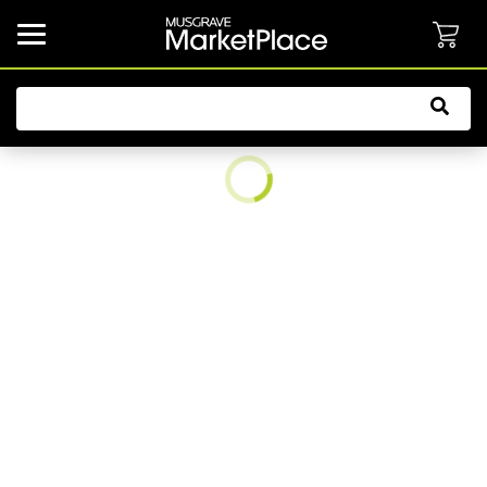
common.button.navbarCollapsed.text