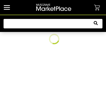
common.button.navbarCollapsed.text