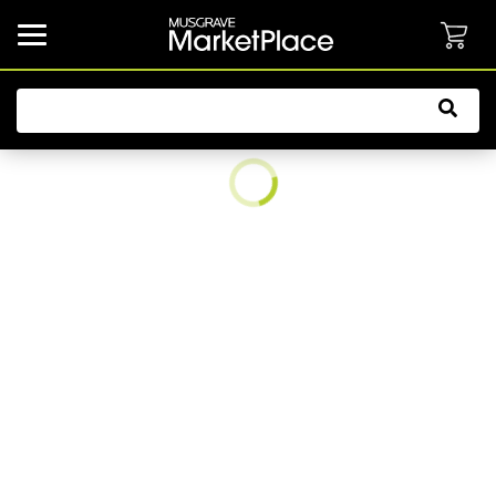
common.button.navbarCollapsed.text