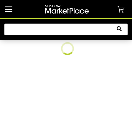
common.button.navbarCollapsed.text