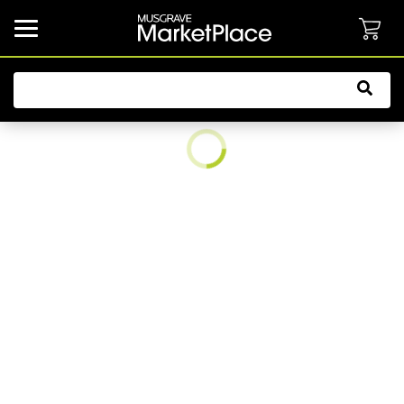
common.button.navbarCollapsed.text