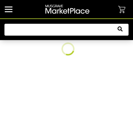
common.button.navbarCollapsed.text