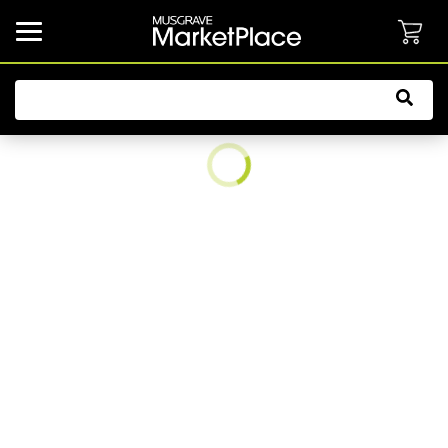
common.button.navbarCollapsed.text