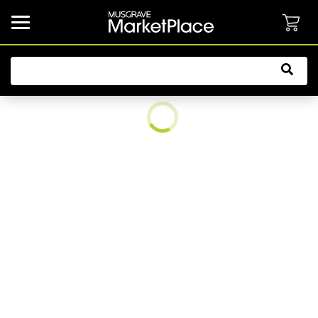
common.button.navbarCollapsed.text