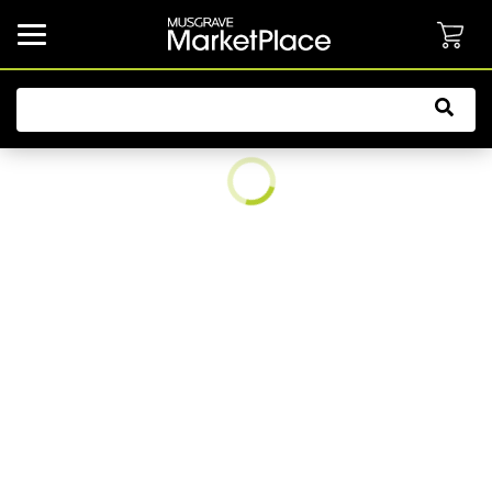
common.button.navbarCollapsed.text