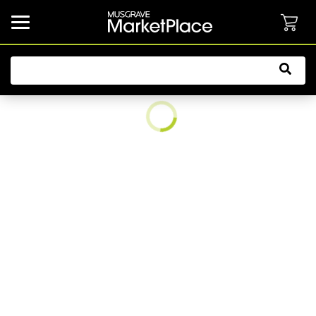
common.button.navbarCollapsed.text