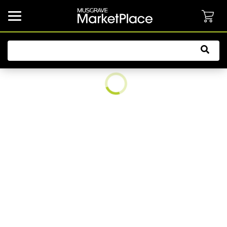
common.button.navbarCollapsed.text