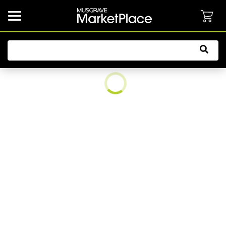
common.button.navbarCollapsed.text