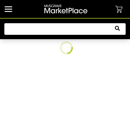
common.button.navbarCollapsed.text